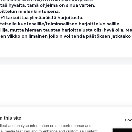
tää hyvältä, tämä ohjelma on sinua varten.
joittelun mielenkiintoisena.
 +1 tarkoittaa ylimääräistä harjoitusta.
iselle kuntosalille/toiminnallisen harjoittelun salille.
ija, mutta hieman taustaa harjoittelusta olisi hyvä olla. Meil
n viikko on ilmainen jolloin voi tehdä päätöksen jatkaako 
 this site
Coo
lect and analyse information on site performance and
cial media features and to enhance and customise content