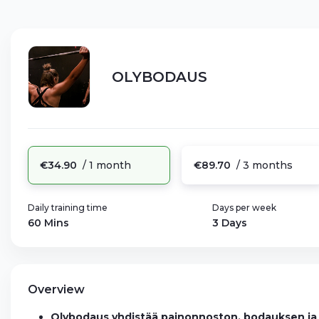
OLYBODAUS
€34.90
/ 1 month
€89.70
/ 3 months
Daily training time
Days per week
60 Mins
3 Days
Overview
Olybodaus yhdistää painonnoston, bodauksen ja t