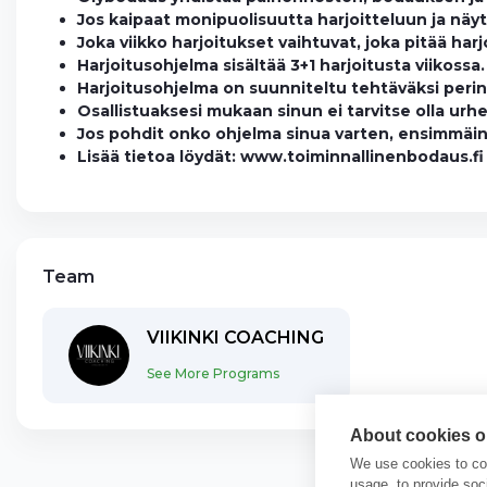
Jos kaipaat monipuolisuutta harjoitteluun ja näyt
Joka viikko harjoitukset vaihtuvat, joka pitää har
Harjoitusohjelma sisältää 3+1 harjoitusta viikossa.
Harjoitusohjelma on suunniteltu tehtäväksi perinte
Osallistuaksesi mukaan sinun ei tarvitse olla urheil
Jos pohdit onko ohjelma sinua varten, ensimmäine
Lisää tietoa löydät: www.toiminnallinenbodaus.fi
Team
VIIKINKI COACHING
See More Programs
About cookies on
We use cookies to col
usage, to provide so