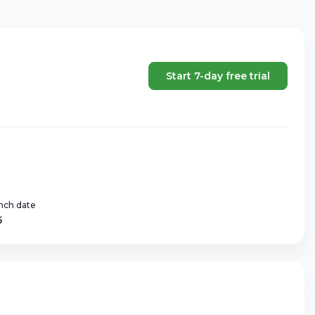
Start 7-day free trial
nch date
5