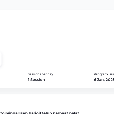
Sessions per day
Program lau
1 Session
6 Jan, 202
oiminnallisen harjoittelun parhaat palat.