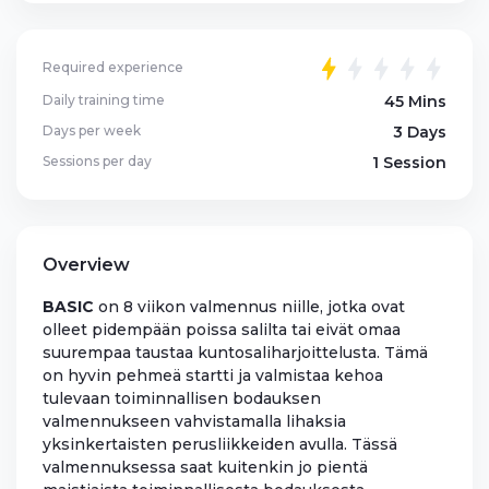
Required experience
Daily training time
45 Mins
Days per week
3 Days
Sessions per day
1 Session
Overview
BASIC
on 8 viikon valmennus niille, jotka ovat
olleet pidempään poissa salilta tai eivät omaa
suurempaa taustaa kuntosaliharjoittelusta. Tämä
on hyvin pehmeä startti ja valmistaa kehoa
tulevaan toiminnallisen bodauksen
valmennukseen vahvistamalla lihaksia
yksinkertaisten perusliikkeiden avulla. Tässä
valmennuksessa saat kuitenkin jo pientä